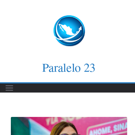
Saltar
al
contenido
Paralelo 23