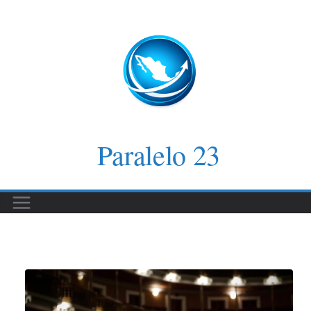
Saltar
al
contenido
Paralelo 23