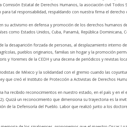
a Comisión Estatal de Derechos Humanos, la asociación civil Todos 
do para tal responsabilidad, respaldando con nuestra firma el dere
len su activismo en defensa y promoción de los derechos humanos de
aíses como Estados Unidos, Cuba, Panamá, República Dominicana, Co
 la desaparición forzada de personas, al desplazamiento interno de 
 agrícolas, pueblos originarios, familias sin hogar y la promoción pe
is y Yoremes de la CEDH y una decena de periódicos y revistas local
 periodistas de México y la solidaridad con el gremio cuando las coy
Ley que creó el Instituto de Protección a Activistas de Derechos Huma
 ha recibido reconocimientos en nuestro estado, en el país y en el e
22). Quizá un reconocimiento que dimensiona su trayectoria es la inv
ión de la Defensoría del Pueblo. Labor que realizó junto a los doctores
 memoria de los sinaloenses, proponemos que el maestro Oscar Loza s