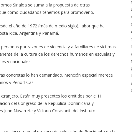
Somos Sinaloa se suma a la propuesta de otras
cho que como ciudadanos tenemos para promoverlo.
sde el año de 1972 (más de medio siglo), labor que ha
sta Rica, Argentina y Panamá.
personas por razones de violencia y a familiares de víctimas
rmanente de la cultura de los derechos humanos en escuelas y
es y nacionales.
unturas concretas lo han demandado. Mención especial merece
nos y Periodistas.
xtranjero. Están muy presentes los emitidos por el H.
itación del Congreso de la República Dominicana y
 Juan Navarrete y Vittorio Corasoniti del Instituto
ea inscrito en el proceso de selección de Presidente de la