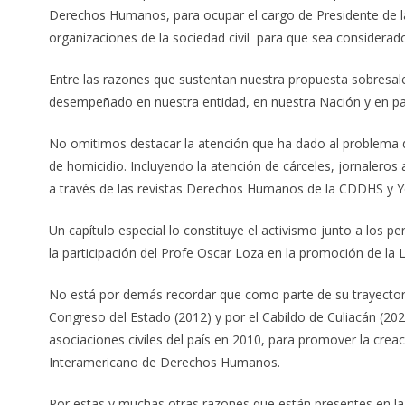
Derechos Humanos, para ocupar el cargo de Presidente de l
organizaciones de la sociedad civil para que sea considera
Entre las razones que sustentan nuestra propuesta sobresa
desempeñado en nuestra entidad, en nuestra Nación y en p
No omitimos destacar la atención que ha dado al problema de
de homicidio. Incluyendo la atención de cárceles, jornaleros
a través de las revistas Derechos Humanos de la CDDHS y Yor
Un capítulo especial lo constituye el activismo junto a los
la participación del Profe Oscar Loza en la promoción de la 
No está por demás recordar que como parte de su trayectoria
Congreso del Estado (2012) y por el Cabildo de Culiacán (20
asociaciones civiles del país en 2010, para promover la creac
Interamericano de Derechos Humanos.
Por estas y muchas otras razones que están presentes en la