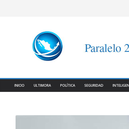
Saltar
al
contenido
Paralelo 
INICIO
ULTIMORA
POLÍTICA
SEGURIDAD
INTELIGEN