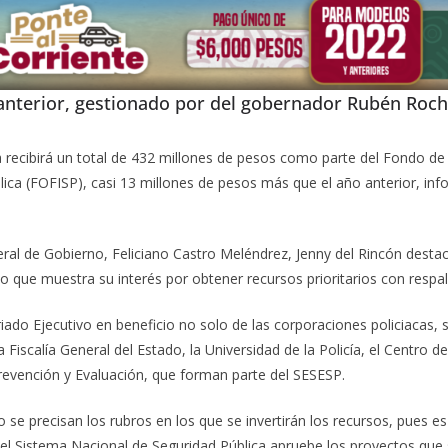
 anterior, gestionado por del gobernador Rubén Roc
oa recibirá un total de 432 millones de pesos como parte del Fondo de
lica (FOFISP), casi 13 millones de pesos más que el año anterior, inf
ral de Gobierno, Feliciano Castro Meléndrez, Jenny del Rincón desta
 que muestra su interés por obtener recursos prioritarios con respal
do Ejecutivo en beneficio no solo de las corporaciones policiacas, si
 Fiscalía General del Estado, la Universidad de la Policía, el Centro d
Prevención y Evaluación, que forman parte del SESESP.
o se precisan los rubros en los que se invertirán los recursos, pues
el Sistema Nacional de Seguridad Pública apruebe los proyectos que