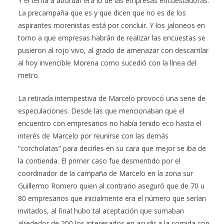
Y el tema a abordar era lo de las empresas encuestadoras.
La precampaña que es y que dicen que no es de los
aspirantes morenistas está por concluir. Y los jaloneos en
torno a que empresas habrán de realizar las encuestas se
pusieron al rojo vivo, al grado de amenazar con descarrilar
al hoy invencible Morena como sucedió con la línea del
metro.
La retirada intempestiva de Marcelo provocó una serie de
especulaciones. Desde las que mencionaban que el
encuentro con empresarios no había tenido eco hasta el
interés de Marcelo por reunirse con las demás
“corcholatas” para decirles en su cara que mejor se iba de
la contienda. El primer caso fue desmentido por el
coordinador de la campaña de Marcelo en la zona sur
Guillermo Romero quien al contrario aseguró que de 70 u
80 empresarios que inicialmente era el número que serían
invitados, al final hubo tal aceptación que sumaban
alrededor de 200 los interesados en acudir a la comida con