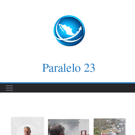
Saltar
al
contenido
Paralelo 23