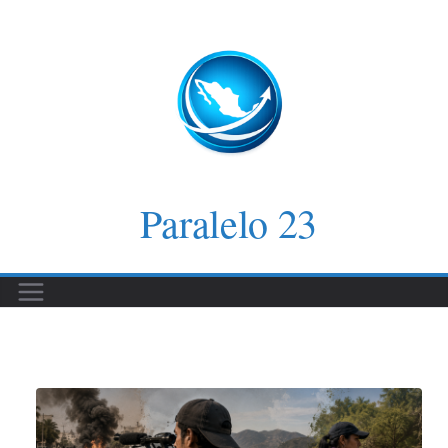
Saltar
al
contenido
Paralelo 23