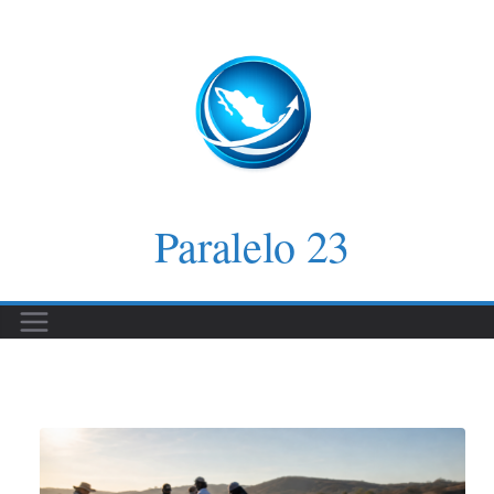
Saltar
al
contenido
Paralelo 23