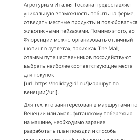
Агротуризм Италия Тоскана предоставляет
уникальную возможность побыть на ферме,
отведать местные продукты и полюбоваться
живописными пейзажами. Помимо этого, во
Флоренции можно организовать отличный
шопинг в аутлетах, таких как The Mall;
отзывы путешественников посодействуют
выбрать наиболее соответствующие места
для покупок
[url=https://holidaygid1.ru/]маршрут по
венеции[/url] .
Для тех, кто заинтересован в маршрутами по
Венеции или амальфитанскому побережью
на машине, необходимо заранее
разработать план поездки и способы
передвижения, чтобы обозреть главные