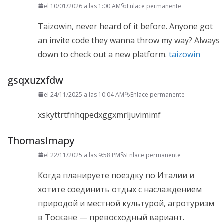
el 10/01/2026 a las 1:00 AM
Enlace permanente
Taizowin, never heard of it before. Anyone got
an invite code they wanna throw my way? Always
down to check out a new platform.
taizowin
gsqxuzxfdw
el 24/11/2025 a las 10:04 AM
Enlace permanente
xskyttrtfnhqpedxggxmrljuvimimf
ThomasImapy
el 22/11/2025 a las 9:58 PM
Enlace permanente
Когда планируете поездку по Италии и
хотите соединить отдых с наслаждением
природой и местной культурой, агротуризм
в Тоскане — превосходный вариант.