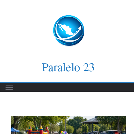
Saltar
al
contenido
Paralelo 23