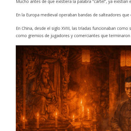
Mucho antes de que existiera la palabra “cártel”, ya existían 
En la Europa medieval operaban bandas de salteadores que co
En China, desde el siglo XVIII, las tríadas funcionaban como s
como gremios de jugadores y comerciantes que terminaron