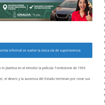
mía informal se vuelve la única vía de supervivencia.
lo plantea en el intriotio la película Tombstone de 1993.
 el dinero y la ausencia del Estado terminan por crear sus