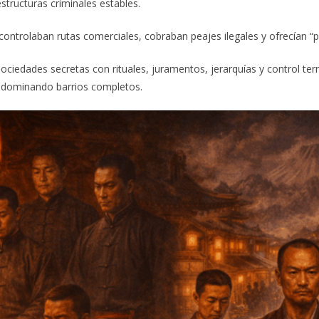
estructuras criminales estables.
ntrolaban rutas comerciales, cobraban peajes ilegales y ofrecían “p
ociedades secretas con rituales, juramentos, jerarquías y control terr
 dominando barrios completos.