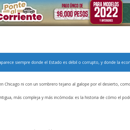
parece siempre donde el Estado es débil o corrupto, y donde la econo
n Chicago ni con un sombrero tejano al galope por el desierto, como 
tigua, más compleja y más incómoda: es la historia de cómo el poder,