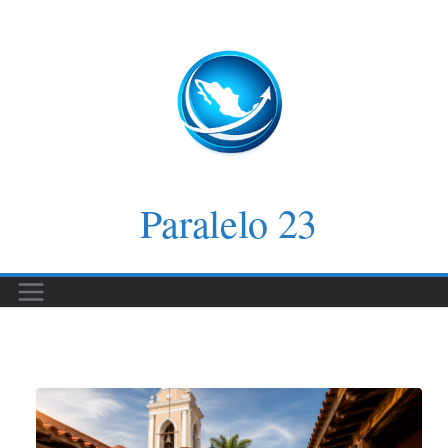
Saltar
al
contenido
Paralelo 23