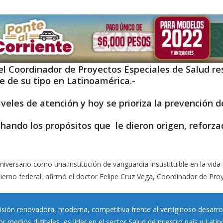
el Coordinador de Proyectos Especiales de Salud res
te de su tipo en Latinoamérica.-
iveles de atención y hoy se prioriza la prevención
hando los propósitos que le dieron origen, reforza
aniversario como una institución de vanguardia insustituible en la vid
ierno federal, afirmó el doctor Felipe Cruz Vega, Coordinador de Proy
visión renovadora, moderna, competitiva frente al vertiginoso desarro
por medios digitales, es líder en el sector Salud de nuestro país y 