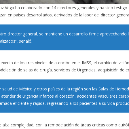
Cruz Vega ha colaborado con 14 directores generales y ha sido testigo
izan en países desarrollados, derivados de la labor del director gener
estro director general, se mantiene un desarrollo firme aprovechando l
lizados”, señaló.
sexenio de los tres niveles de atención en el IMSS, el cambio de visión
lación de salas de cirugía, servicios de Urgencias, adquisición de e
or salud de México y otros países de la región son las Salas de Hem
tender de urgencia infartos al corazón, accidentes vasculares cereb
mada eficiente y rápida, regresando a los pacientes a su vida product
e alta complejidad, con la remodelación de áreas criticas como quiróf