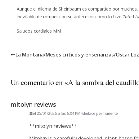
Aunque el dilema de Sheinbaum es compartido por muchos, el
inevitable de romper con su antecesor como lo hizo
Tata
Láz
Saludos cordiales MM
La Montaña/Meses críticos y enseñanzas/Oscar Lo
Un comentario en «
A la sombra del caudill
mitolyn reviews
el 25/01/2026 a las 6:04 PM
Enlace permanente
**mitolyn reviews**
Mitolyn is a carefully developed, plant-based 