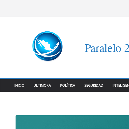
Saltar
al
contenido
Paralelo 
INICIO
ULTIMORA
POLÍTICA
SEGURIDAD
INTELIGEN