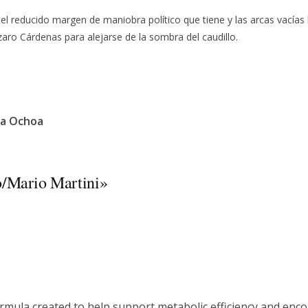
 reducido margen de maniobra político que tiene y las arcas vacías 
aro Cárdenas para alejarse de la sombra del caudillo.
za Ochoa
o/Mario Martini
»
formula created to help support metabolic efficiency and en