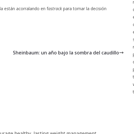
la están acorralando en f
astrack
para tomar la decisión
Sheinbaum: un año bajo la sombra del caudillo
courage healthy, lasting weight management.