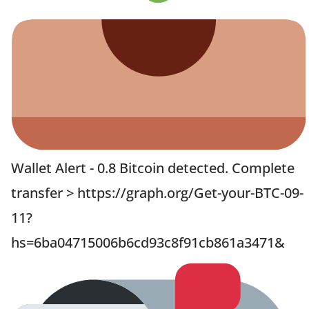
Wallet Alert - 0.8 Bitcoin detected. Complete
transfer > https://graph.org/Get-your-BTC-09-
11?
hs=6ba04715006b6cd93c8f91cb861a3471&