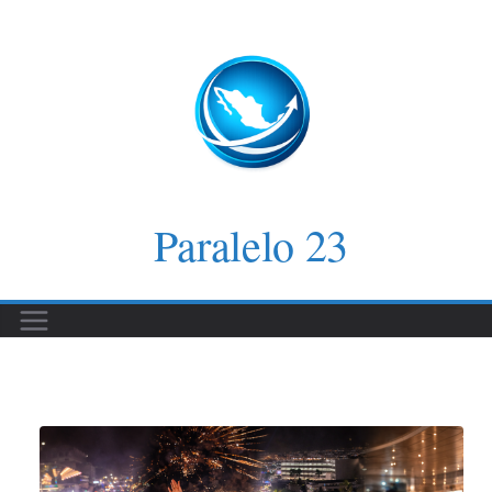
Saltar
al
contenido
Paralelo 23