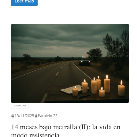
Leer más
SEGURIDAD
13/11/2025
Paralelo 23
14 meses bajo metralla (II): la vida en
modo resistencia