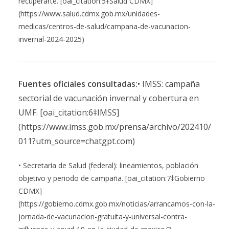
recuperarte. [oai_citation:5‡Salud CDMX]
(https://www.salud.cdmx.gob.mx/unidades-
medicas/centros-de-salud/campana-de-vacunacion-
invernal-2024-2025)
Fuentes oficiales consultadas:
• IMSS: campaña
sectorial de vacunación invernal y cobertura en
UMF. [oai_citation:6‡IMSS]
(https://www.imss.gob.mx/prensa/archivo/202410/
011?utm_source=chatgpt.com)
• Secretaría de Salud (federal): lineamientos, población
objetivo y periodo de campaña. [oai_citation:7‡Gobierno
CDMX]
(https://gobierno.cdmx.gob.mx/noticias/arrancamos-con-la-
jornada-de-vacunacion-gratuita-y-universal-contra-