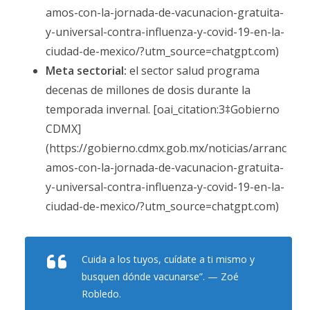
amos-con-la-jornada-de-vacunacion-gratuita-
y-universal-contra-influenza-y-covid-19-en-la-
ciudad-de-mexico/?utm_source=chatgpt.com)
Meta sectorial:
el sector salud programa
decenas de millones de dosis durante la
temporada invernal. [oai_citation:3‡Gobierno
CDMX]
(https://gobierno.cdmx.gob.mx/noticias/arranc
amos-con-la-jornada-de-vacunacion-gratuita-
y-universal-contra-influenza-y-covid-19-en-la-
ciudad-de-mexico/?utm_source=chatgpt.com)
Cuida a los tuyos, cuídate a ti mismo y
busquen dónde vacunarse”. — Zoé
Robledo.