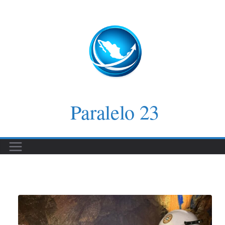
Saltar
al
contenido
Paralelo 23