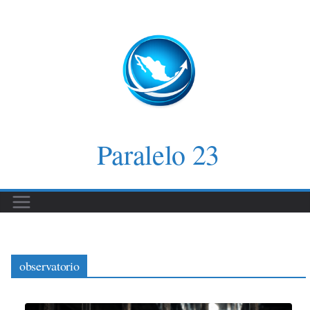
Saltar
al
contenido
Paralelo 23
observatorio